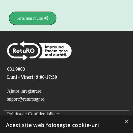
Află mai multe
031.9003
Luni - Vineri: 9:00-17:30
Ajutor inregistrare:
suport@returosgr.ro
×
FOOTER MENU
Politica de Confidentialitate
Acest site web folosește cookie-uri
Politica Cookies