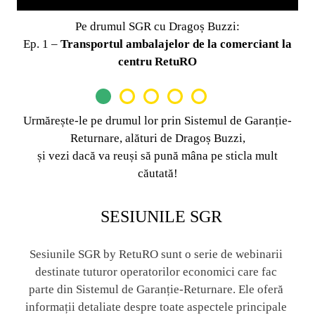
 drumul SGR cu Dragoș Buzzi:
Pe drumu
portul ambalajelor de la comerciant la
Ep. 1 –
Transportul
centru RetuRO
Urmărește-le pe drumul lor prin Sistemul de Garanție-
Returnare, alături de Dragoș Buzzi,
și vezi dacă va reuși să pună mâna pe sticla mult
căutată!
SESIUNILE SGR
Sesiunile SGR by RetuRO sunt o serie de webinarii 
destinate tuturor operatorilor economici care fac 
parte din Sistemul de Garanție-Returnare. Ele oferă 
informații detaliate despre toate aspectele principale 