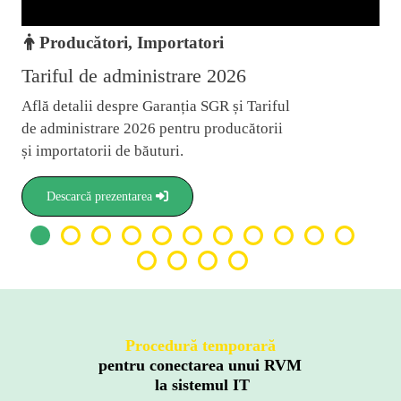
ri, Importatori
Comercianți, 
administrare 2026
Tariful de gesti
espre Garanția SGR și Tariful
Află informațiile ese
re 2026 pentru producătorii
de Gestionare 2026 a
 de băuturi.
Sistemului de Garan
pentru comercianți ș
zentarea
Descarcă prezentare