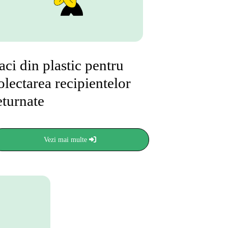
aci din plastic pentru
olectarea recipientelor
eturnate
Vezi mai multe