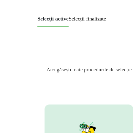
Selecții active
Selecții finalizate
Aici găsești toate procedurile de selecție