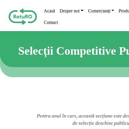
Skip to main content
Main navigation
Acasă
Despre noi
Comercianți
Produ
Contact
Selecții Competitive P
Pentru anul în curs, această secțiune este de
de selecție deschise publicu