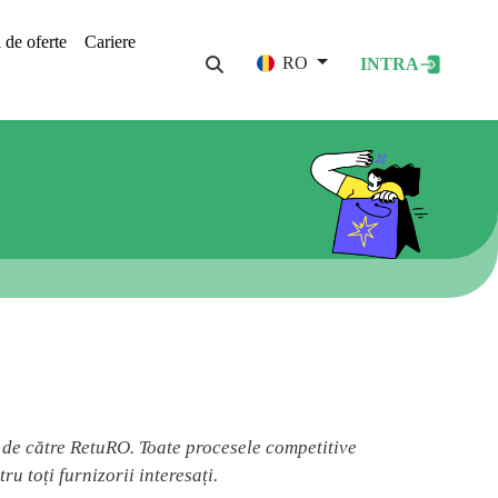
i de oferte
Cariere
User acco
RO
INTRA
c de către RetuRO. Toate procesele competitive
u toți furnizorii interesați.