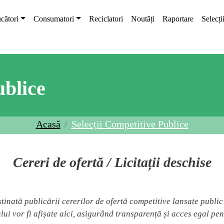
cători
Consumatori
Reciclatori
Noutăți
Raportare
Selecți
ublice
Acasă
Selecții Competitive Publice
Cereri de ofertă / Licitații deschise
stinată publicării cererilor de ofertă competitive lansate publi
lui vor fi afișate aici, asigurând transparență și acces egal pentr