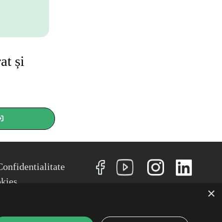
at și
NU
Confidentialitate
okies
×
Conditii