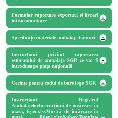
Formular raportare exporturi si livrari
intracomunitare
Specificații materiale ambalaje băuturi
Instrucțiuni privind raportarea
estimatului de ambalaje SGR ce vor fi
introduse pe piața națională
Cerințe pentru codul de bare logo SGR
Instrucțiuni Registrul
AmbalajelorInstrucțiuni de încărcare în
masă, fișier.xlsxMostră de încărcare în
masă, fișier1.xlsx&nbsp;Template