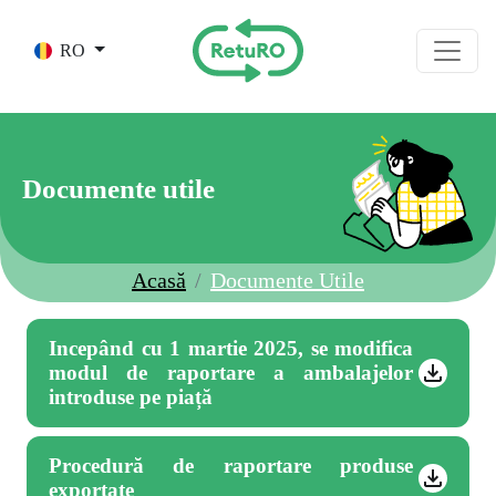
Skip to main content
RO
Documente utile
Acasă
Documente Utile
Incepând cu 1 martie 2025, se modifica
modul de raportare a ambalajelor
introduse pe piață
Procedură de raportare produse
exportate