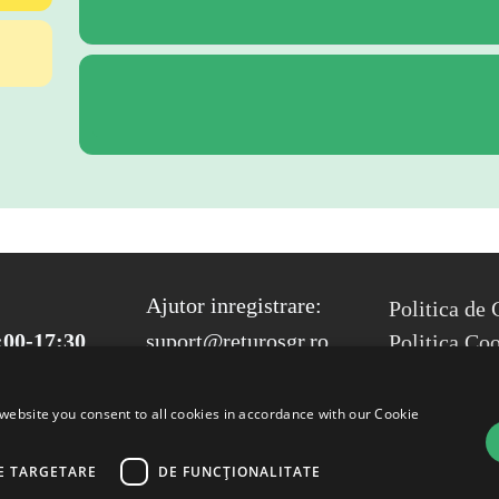
FOOTER ME
Ajutor inregistrare:
Politica de 
:00-17:30
suport@returosgr.ro
Politica Co
Compliance
Termeni si 
website you consent to all cookies in accordance with our Cookie
E TARGETARE
DE FUNCŢIONALITATE