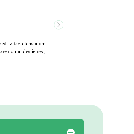
Next
nisl, vitae elementum
nare non molestie nec,