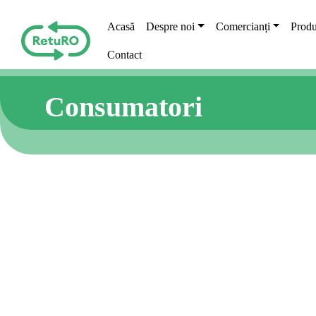
Skip to main content
Main navigation
Acasă
Despre noi
Comercianți
Produ
Contact
Consumatori