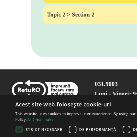
Topic 2 > Section 2
031.9003
Luni - Vineri: 9
Acest site web folosește cookie-uri
This website uses cookies to improve user experience. By using our 
Policy.
Află mai multe
STRICT NECESARE
DE PERFORMANȚĂ
D