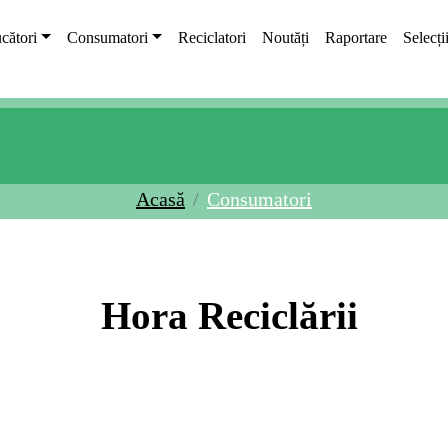
cători
Consumatori
Reciclatori
Noutăți
Raportare
Selecți
Acasă
Consumatori
Hora Reciclării