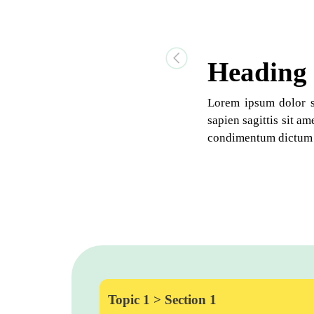
Heading
Previous
Lorem ipsum dolor si
sapien sagittis sit a
condimentum dictum 
Topic 1 > Section 1