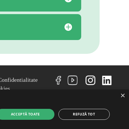
NU
Confidentialitate
okies
×
Conditii
ACCEPTĂ TOATE
REFUZĂ TOT
Copyright
2026
- RetuRO