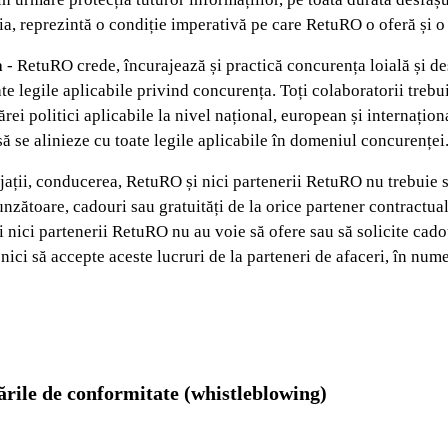
ia, reprezintă o condiție imperativă pe care RetuRO o oferă și o
a
- RetuRO crede, încurajează și practică concurența loială și des
ate legile aplicabile privind concurența. Toți colaboratorii treb
rei politici aplicabile la nivel național, european și internaționa
ă se alinieze cu toate legile aplicabile în domeniul concurenței
jații, conducerea, RetuRO și nici partenerii RetuRO nu trebuie s
unzătoare, cadouri sau gratuități de la orice partener contractua
nici partenerii RetuRO nu au voie să ofere sau să solicite cadou
și nici să accepte aceste lucruri de la parteneri de afaceri, în nu
ările de conformitate (whistleblowing)