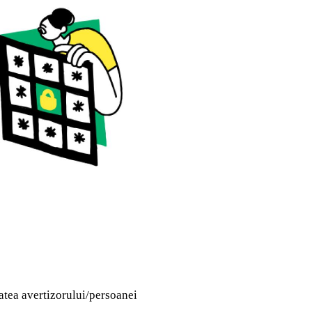
tatea avertizorului/persoanei