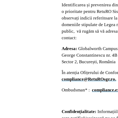
Identificarea și prevenirea di
o prioritate pentru RetuRO Sis
observați indicii referitoare l
domeniile stipulate de Legea n
public, vă rugăm să vă adresaț
contact:
Adresa:
Globalworth Campus, 
George Constantinescu nr. 4B ș
Sector 2, București, România
În atenția Ofițerului de Confor
compliance@RetuROsgr.ro.
Ombudsman* :
compliance.
Confidențialitate:
Informațiil