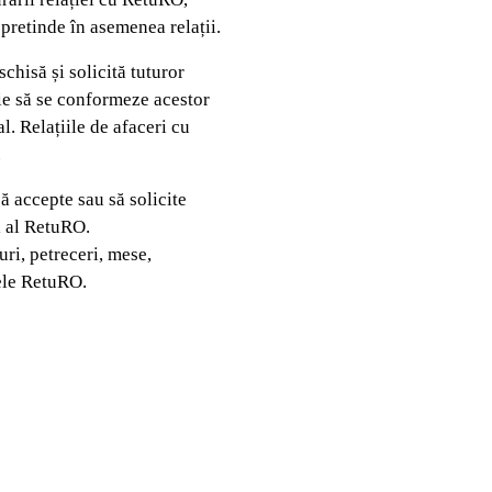
 pretinde în asemenea relații.
chisă și solicită tuturor
uie să se conformeze acestor
l. Relațiile de afaceri cu
.
ă accepte sau să solicite
l al RetuRO.
ri, petreceri, mese,
mele RetuRO.