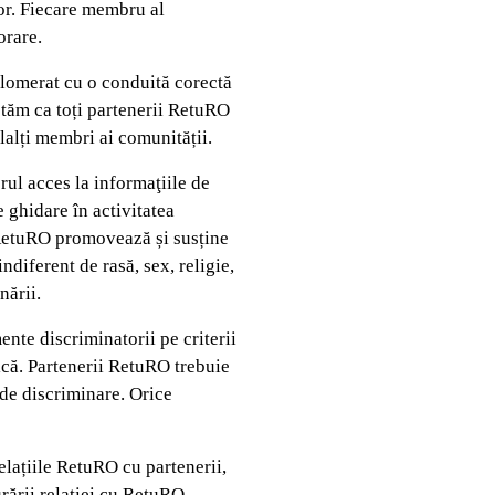
or. Fiecare membru al
orare.
glomerat cu o conduită corectă
eptăm ca toți partenerii RetuRO
ilalți membri ai comunității.
rul acces la informaţiile de
e ghidare în activitatea
i. RetuRO promovează și susține
ndiferent de rasă, sex, religie,
nării.
nte discriminatorii pe criterii
tică. Partenerii RetuRO trebuie
de discriminare. Orice
elațiile RetuRO cu partenerii,
urării relației cu RetuRO,