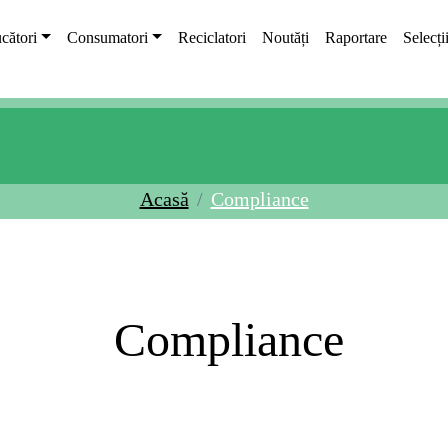
cători
Consumatori
Reciclatori
Noutăți
Raportare
Selecți
Acasă
Compliance
Compliance