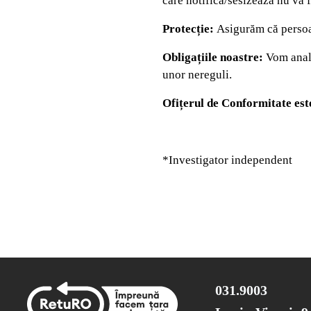
care notifică/sesizează nu va f
Protecție:
Asigurăm că persoan
Obligațiile noastre:
Vom anali
unor nereguli.
Ofițerul de Conformitate est
*Investigator independent
031.9003