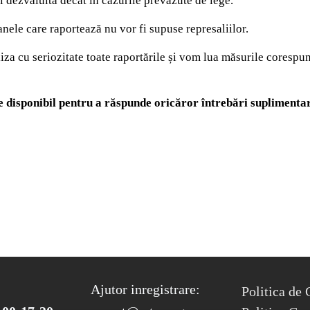
i dezvăluită decât în cazurile prevăzute de lege.
ele care raportează nu vor fi supuse represaliilor.
za cu seriozitate toate raportările și vom lua măsurile corespun
e disponibil pentru a răspunde oricăror întrebări supliment
FOOTER ME
Ajutor inregistrare:
Politica de 