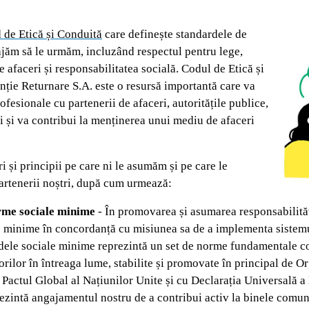
 de Etică și Conduită
care definește standardele de
ăm să le urmăm, incluzând respectul pentru lege,
de afaceri și responsabilitatea socială. Codul de Etică și
ie Returnare S.A. este o resursă importantă care va
ofesionale cu partenerii de afaceri, autoritățile publice,
ri și va contribui la menținerea unui mediu de afaceri
 și principii pe care ni le asumăm și pe care le
artenerii noștri, după cum urmează:
orme sociale minime
- În promovarea și asumarea responsabilită
le minime în concordanță cu misiunea sa de a implementa sistem
rdele sociale minime reprezintă un set de norme fundamentale c
orilor în întreaga lume, stabilite și promovate în principal de O
actul Global al Națiunilor Unite și cu Declarația Universală a
ezintă angajamentul nostru de a contribui activ la binele comun