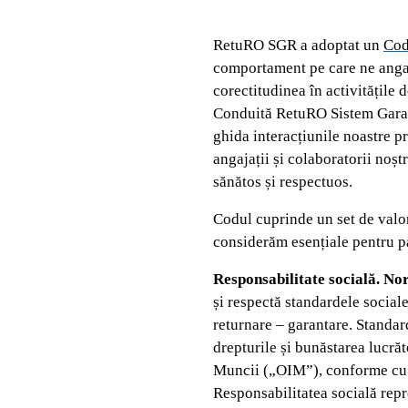
RetuRO SGR a adoptat un
Cod
comportament pe care ne angaj
corectitudinea în activitățile 
Conduită RetuRO Sistem Garanț
ghida interacțiunile noastre pr
angajații și colaboratorii noșt
sănătos și respectuos.
Codul cuprinde un set de valori
considerăm esențiale pentru p
Responsabilitate socială. N
și respectă standardele socia
returnare – garantare. Standa
drepturile și bunăstarea lucrăt
Muncii („OIM”), conforme cu P
Responsabilitatea socială repr