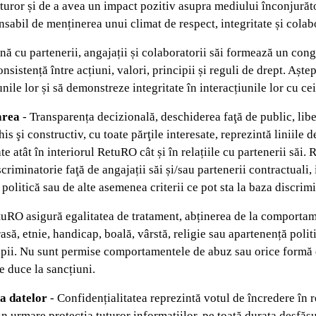
turor și de a avea un impact pozitiv asupra mediului înconjurăt
nsabil de menținerea unui climat de respect, integritate și colab
 cu partenerii, angajații și colaboratorii săi formează un con
nsistență între acțiuni, valori, principii și reguli de drept. Așt
unile lor și să demonstreze integritate în interacțiunile lor cu ce
area
- Transparența decizională, deschiderea faţă de public, libe
is şi constructiv, cu toate părţile interesate, reprezintă liniile d
te atât în interiorul RetuRO cât și în relațiile cu partenerii să
riminatorie faţă de angajații săi și/sau partenerii contractuali, i
politică sau de alte asemenea criterii ce pot sta la baza discrimi
uRO asigură egalitatea de tratament, abținerea de la comportame
 rasă, etnie, handicap, boală, vârstă, religie sau apartenență poli
cipii. Nu sunt permise comportamentele de abuz sau orice formă 
e duce la sancțiuni.
ia datelor
- Confidențialitatea reprezintă votul de încredere în r
rin urmare protecția tuturor informațiilor, pe toată durata desfăș