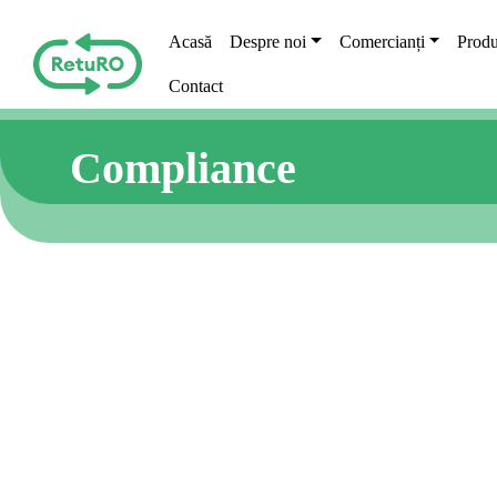
Skip to main content
Main navigation
Acasă
Despre noi
Comercianți
Produ
Contact
Compliance