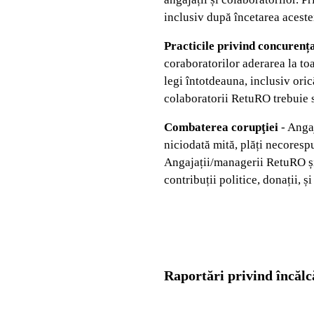
inclusiv după încetarea aceste
Practicile privind concurenț
coraboratorilor aderarea la to
legi întotdeauna, inclusiv orică
colaboratorii RetuRO trebuie s
Combaterea corupţiei
- Anga
niciodată mită, plăți necoresp
Angajații/managerii RetuRO și 
contribuții politice, donații, 
Raportări privind încălc