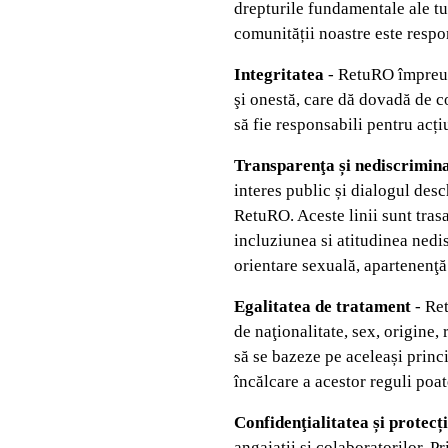
drepturile fundamentale ale tu
comunității noastre este respo
Integritatea
- RetuRO împreună
şi onestă, care dă dovadă de co
să fie responsabili pentru acți
Transparenţa și nediscrimin
interes public și dialogul desch
RetuRO. Aceste linii sunt trasa
incluziunea si atitudinea nedisc
orientare sexuală, apartenenţă 
Egalitatea de tratament
- Ret
de naţionalitate, sex, origine,
să se bazeze pe aceleași prin
încălcare a acestor reguli poat
Confidenţialitatea și protecț
angajații și colaboratorilor. P