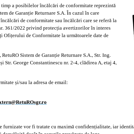
n timp a posibilelor încălcări de conformitate reprezintă
tem de Garanție Returnare S.A. În cazul în care
a încălcări de conformitate sau încălcări care se referă la
r. 361/2022 privind protecția avertizorilor în interes
i Ofițerului de Conformitate la următoarele date de
RetuRO Sistem de Garanție Returnare S.A., Str. Ing.
i Str. George Constantinescu nr. 2-4, clădirea A, etaj 4,
mitate și/sau la adresa de email:
extern@RetuROsgr.ro
e furnizate vor fi tratate cu maximă confidențialitate, iar identi