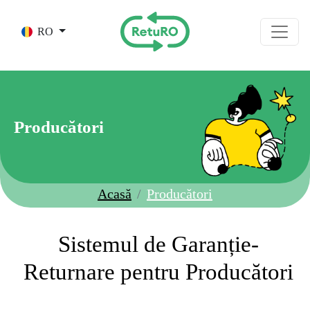
Skip to main content
RO
Producători
Acasă
Producători
Sistemul de Garanție-
Returnare pentru Producători