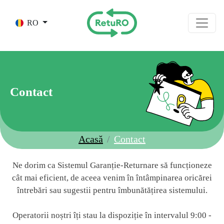
Skip to main content
RO
Contact
Acasă
Contact
Ne dorim ca Sistemul Garanție-Returnare să funcționeze
cât mai eficient, de aceea venim în întâmpinarea oricărei
întrebări sau sugestii pentru îmbunătățirea sistemului.
Operatorii noștri îți stau la dispoziție în intervalul 9:00 -