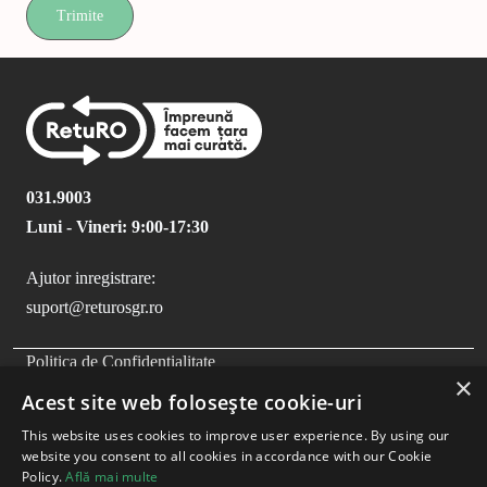
Trimite
031.9003
Luni - Vineri: 9:00-17:30
Ajutor inregistrare:
suport@returosgr.ro
FOOTER MENU
Politica de Confidentialitate
×
Politica Cookies
Acest site web folosește cookie-uri
Compliance
This website uses cookies to improve user experience. By using our
Termeni si Conditii
website you consent to all cookies in accordance with our Cookie
Policy.
Află mai multe