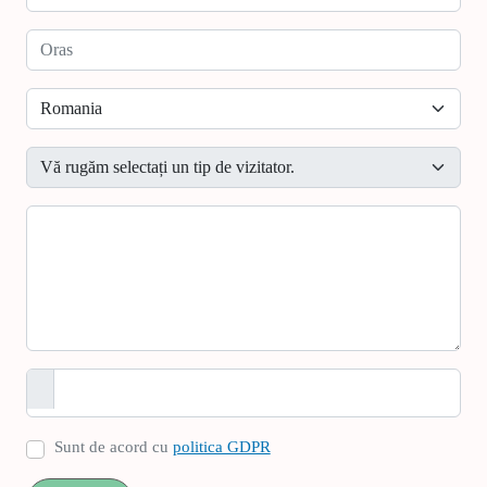
Oras
Country
Topic
Textarea
Politica GDPR
Sunt de acord cu
politica GDPR