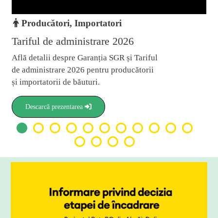
ri, Importatori
Comercianți, 
administrare 2026
Tariful de gesti
espre Garanția SGR și Tariful
Află informațiile ese
re 2026 pentru producătorii
de Gestionare 2026 a
 de băuturi.
Sistemului de Garan
pentru comercianți ș
zentarea
Descarcă prezentare