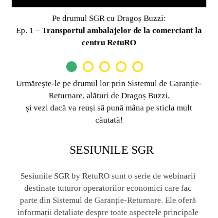
 drumul SGR cu Dragoș Buzzi:
Pe drumu
portul ambalajelor de la comerciant la
Ep. 1 –
Transportul
centru RetuRO
Urmărește-le pe drumul lor prin Sistemul de Garanție-
Returnare, alături de Dragoș Buzzi,
și vezi dacă va reuși să pună mâna pe sticla mult
căutată!
SESIUNILE SGR
Sesiunile SGR by RetuRO sunt o serie de webinarii 
destinate tuturor operatorilor economici care fac 
parte din Sistemul de Garanție-Returnare. Ele oferă 
informații detaliate despre toate aspectele principale 