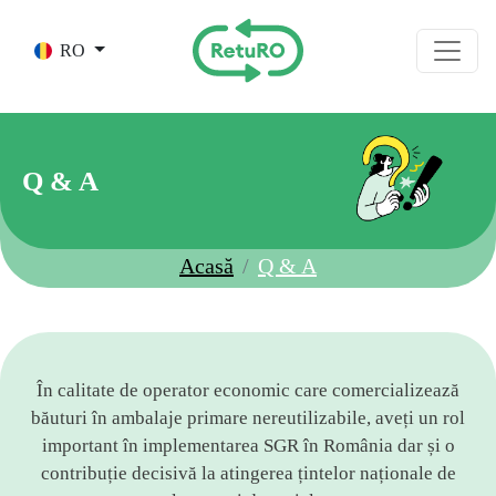
Skip to main content
RO
Q & A
Acasă
Q & A
În calitate de operator economic care comercializează
băuturi în ambalaje primare nereutilizabile, aveți un rol
important în implementarea SGR în România dar și o
contribuție decisivă la atingerea țintelor naționale de