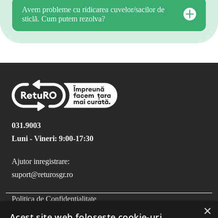
Avem probleme cu ridicarea cuvelor/sacilor de
sticlă. Cum putem rezolva?
031.9003
Luni - Vineri: 9:00-17:30
Ajutor inregistrare:
suport@returosgr.ro
FOOTER MENU
Politica de Confidentialitate
×
Politica Cookies
Acest site web folosește cookie-uri