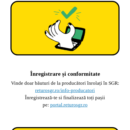
Înregistrare și conformitate
Vinde doar băuturi de la producători înrolați în SGR:
returosgr.ro/info-producatori
Înregistrează-te si finalizează toți pașii
pe:
portal.returosgr.ro