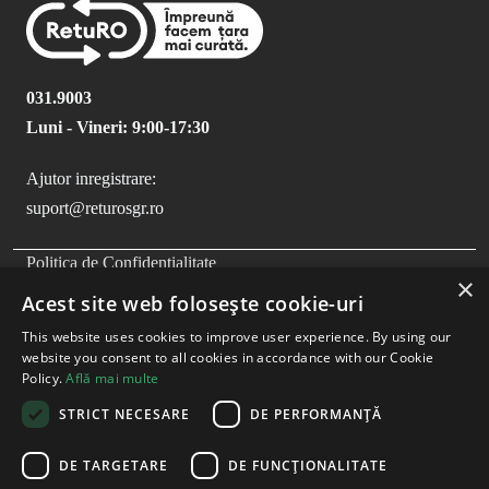
031.9003
Luni - Vineri: 9:00-17:30
Ajutor inregistrare:
suport@returosgr.ro
FOOTER MENU
Politica de Confidentialitate
×
Politica Cookies
Acest site web folosește cookie-uri
Compliance
This website uses cookies to improve user experience. By using our
Termeni si Conditii
website you consent to all cookies in accordance with our Cookie
Policy.
Află mai multe
STRICT NECESARE
DE PERFORMANȚĂ
DE TARGETARE
DE FUNCŢIONALITATE