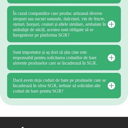
În cazul companiilor care produc artizanal diverse
siropuri sau sucuri naturale, dulcețuri, vin de fructe,
oțeturi, borșuri, ceaiuri și altele similare, ambalate în
ambalaje de sticlă, acestea sunt obligate să se
înregistreze pe platforma SGR?
Sunt importator și aș dori să știu cine este
responsabil pentru solicitarea codurilor de bare
aferente produselor care se încadrează în SGR.
Dacă avem deja coduri de bare pe produsele care se
încadrează în sfera SGR, trebuie să solicităm alte
coduri de bare pentru SGR?