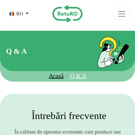
Skip to main content
RO
Q & A
Acasă
Q & A
Întrebări frecvente
În calitate de operator economic care produce sau