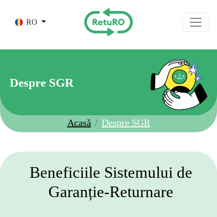
Skip to main content
RO
Despre SGR
Acasă
Despre SGR
Beneficiile Sistemului de
Garanție-Returnare