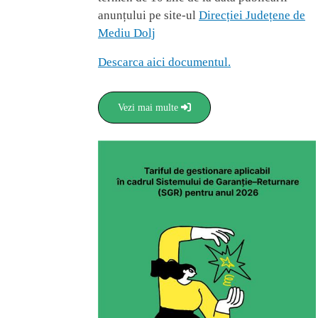
anunțului pe site-ul
Direcției Județene de
Mediu Dolj
Descarca aici documentul.
Vezi mai multe