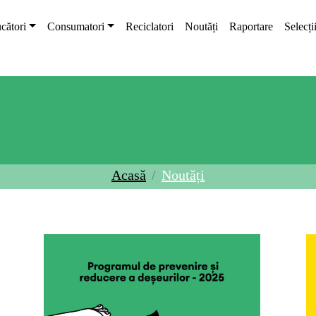
cători
Consumatori
Reciclatori
Noutăți
Raportare
Selecți
Acasă
Noutăți