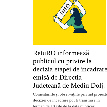
RetuRO informează
publicul cu privire la
decizia etapei de încadrar
emisă de Direcția
Județeană de Mediu Dolj.
Comentariile și observațiile privind proiect
deciziei de încadrare pot fi transmise în
termen de 10 zile de la data publicării