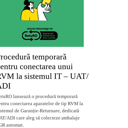
rocedură temporară
entru conectarea unui
VM la sistemul IT – UAT/
ADI
etuRO lansează o procedură temporară
entru conectarea aparatelor de tip RVM la
istemul de Garanție-Returnare, dedicată
AT/ADI care aleg să colecteze ambalaje
GR automat.