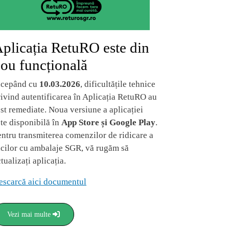
plicația RetuRO este din
ou funcțională
ncepând cu
10.03.2026
, dificultățile tehnice
rivind autentificarea în Aplicația RetuRO au
st remediate. Noua versiune a aplicației
ste disponibilă în
App Store și Google Play
.
entru transmiterea comenzilor de ridicare a
acilor cu ambalaje SGR, vă rugăm să
tualizați aplicația.
escarcă aici documentul
Vezi mai multe