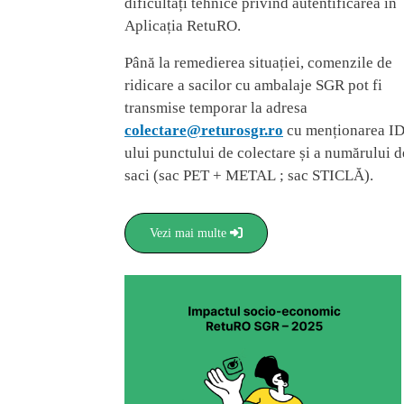
dificultăți tehnice privind autentificarea în
Aplicația RetuRO.
Până la remedierea situației, comenzile de
ridicare a sacilor cu ambalaje SGR pot fi
transmise temporar la adresa
colectare@returosgr.ro
cu menționarea ID
ului punctului de colectare și a numărului d
saci (sac PET + METAL ; sac STICLĂ).
Vezi mai multe