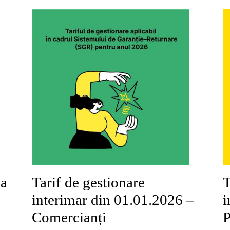
ia
Tarif de gestionare
T
interimar din 01.01.2026 –
i
Comercianți
P