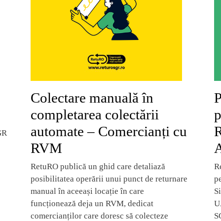
Colectare manuală în
P
completarea colectării
p
automate – Comercianți cu
R
GR
RVM
RetuRO publică un ghid care detaliază
R
posibilitatea operării unui punct de returnare
p
manual în aceeași locație în care
S
funcționează deja un RVM, dedicat
U
comercianților care doresc să colecteze
S