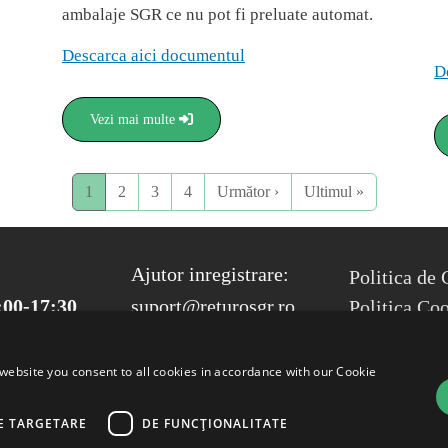
ambalaje SGR ce nu pot fi preluate automat.
Descarca aici documentul
D
Vezi mai multe
Next page
Last page
1
2
3
4
Următor ›
Ultimul »
FOOTER ME
Ajutor inregistrare:
Politica de 
:00-17:30
suport@returosgr.ro
Politica Co
Compliance
Termeni si 
website you consent to all cookies in accordance with our Cookie
E TARGETARE
DE FUNCŢIONALITATE