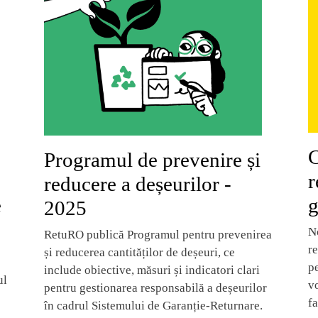
C
Programul de prevenire și
r
reducere a deșeurilor -
e
g
2025
No
RetuRO publică Programul pentru prevenirea
re
și reducerea cantităților de deșeuri, ce
p
include obiective, măsuri și indicatori clari
ul
v
pentru gestionarea responsabilă a deșeurilor
f
în cadrul Sistemului de Garanție-Returnare.