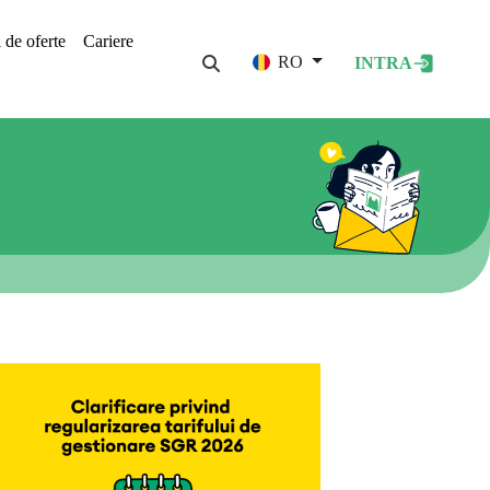
i de oferte
Cariere
User acco
RO
INTRA