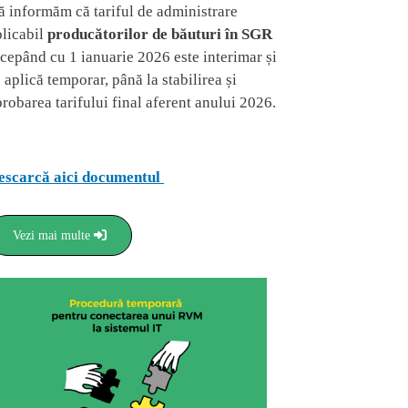
ă informăm că tariful de administrare
plicabil
producătorilor de băuturi în SGR
ncepând cu 1 ianuarie 2026 este interimar și
 aplică temporar, până la stabilirea și
robarea tarifului final aferent anului 2026.
escarcă aici documentul
Vezi mai multe