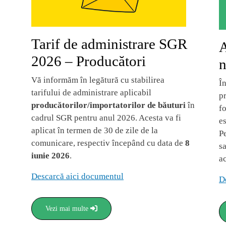
Tarif de administrare SGR
A
2026 – Producători
n
Vă informăm în legătură cu stabilirea
Î
tarifului de administrare aplicabil
p
producătorilor/importatorilor de băuturi
în
fo
cadrul SGR pentru anul 2026. Acesta va fi
e
aplicat în termen de 30 de zile de la
P
comunicare, respectiv începând cu data de
8
s
iunie 2026
.
ac
Descarcă aici documentul
D
Vezi mai multe