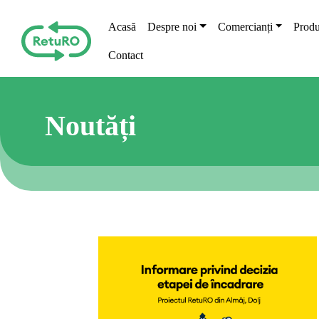
Skip to main content
Main navigation
Acasă
Despre noi
Comercianți
Produ
Contact
Noutăți