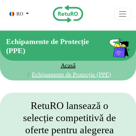
Skip to main content
RO
Echipamente de Protecție
(PPE)
Acasă
Echipamente de Protecție (PPE)
RetuRO lansează o
selecție competitivă de
oferte pentru alegerea