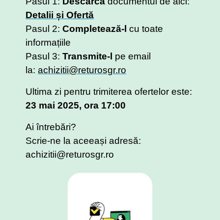
Pasul 1:
Descarcă
documentul de aici:
Detalii și Ofertă
Pasul 2:
Completează-l
cu toate
informațiile
Pasul 3:
Transmite-l
pe email
la:
achizitii@returosgr.ro
Ultima zi pentru trimiterea ofertelor este:
23 mai 2025, ora 17:00
Ai întrebări?
Scrie-ne la aceeași adresă:
achizitii@returosgr.ro