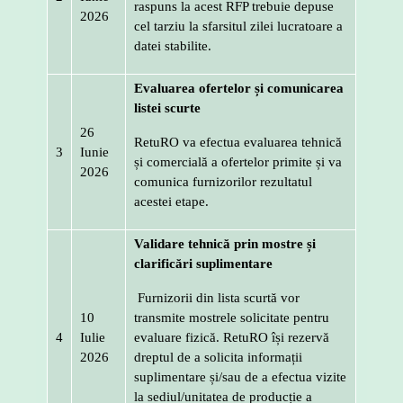
raspuns la acest RFP trebuie depuse
2026
cel tarziu la sfarsitul zilei lucratoare a
datei stabilite.
Evaluarea ofertelor și comunicarea
listei scurte
26
RetuRO va efectua evaluarea tehnică
3
Iunie
și comercială a ofertelor primite și va
2026
comunica furnizorilor rezultatul
acestei etape.
Validare tehnică prin mostre și
clarificări suplimentare
Furnizorii din lista scurtă vor
10
transmite mostrele solicitate pentru
4
Iulie
evaluare fizică. RetuRO își rezervă
2026
dreptul de a solicita informații
suplimentare și/sau de a efectua vizite
la sediul/unitatea de producție a