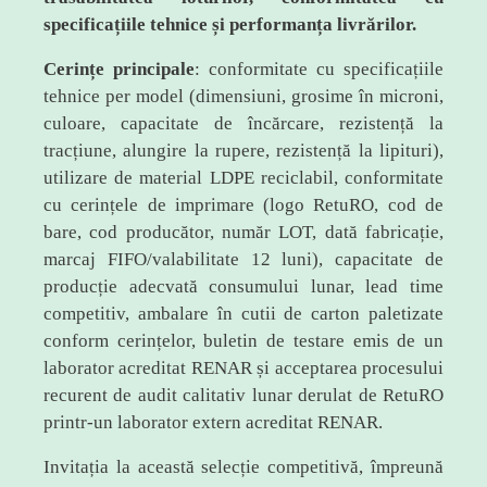
specificațiile tehnice și performanța livrărilor.
Cerințe principale
: conformitate cu specificațiile
tehnice per model (dimensiuni, grosime în microni,
culoare, capacitate de încărcare, rezistență la
tracțiune, alungire la rupere, rezistență la lipituri),
utilizare de material LDPE reciclabil, conformitate
cu cerințele de imprimare (logo RetuRO, cod de
bare, cod producător, număr LOT, dată fabricație,
marcaj FIFO/valabilitate 12 luni), capacitate de
producție adecvată consumului lunar, lead time
competitiv, ambalare în cutii de carton paletizate
conform cerințelor, buletin de testare emis de un
laborator acreditat RENAR și acceptarea procesului
recurent de audit calitativ lunar derulat de RetuRO
printr-un laborator extern acreditat RENAR.
Invitația la această selecție competitivă, împreună