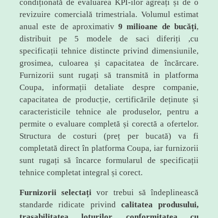
condiționată de evaluarea KPI-ilor agreați și de o
revizuire comercială trimestriala. Volumul estimat
anual este de aproximativ
9 milioane de bucăți
,
distribuit pe 5 modele de saci diferiți ,cu
specificații tehnice distincte privind dimensiunile,
grosimea, culoarea și capacitatea de încărcare.
Furnizorii sunt rugați să transmită in platforma
Coupa, informații detaliate despre companie,
capacitatea de producție, certificările deținute și
caracteristicile tehnice ale produselor, pentru a
permite o evaluare completă și corectă a ofertelor.
Structura de costuri (preț per bucată) va fi
completată direct în platforma Coupa, iar furnizorii
sunt rugați să încarce formularul de specificații
tehnice completat integral și corect.
Furnizorii selectați
vor trebui să îndeplinească
standarde ridicate privind
calitatea produsului,
trasabilitatea loturilor, conformitatea cu