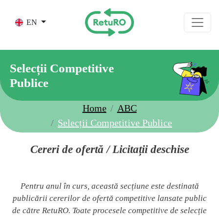
Skip to main content
EN
Selecții Competitive
Publice
Home
ABC
Selecții Competitive Publice
Cereri de ofertă / Licitații deschise
Pentru anul în curs, această secțiune este destinată
publicării cererilor de ofertă competitive lansate public
de către RetuRO. Toate procesele competitive de selecție