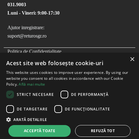
031.9003
Luni - Vineri: 9:00-17:30
Ajutor inregistrare:
suport@returosgr.ro
FOOTER MENU
Politica de Confidentialitate
×
Politica Cookies
Acest site web folosește cookie-uri
Compliance
This website uses cookies to improve user experience. By using our
Termeni si Conditii
website you consent to all cookies in accordance with our Cookie
Policy.
Află mai multe
STRICT NECESARE
DE PERFORMANȚĂ
DE TARGETARE
DE FUNCŢIONALITATE
ARATĂ DETALIILE
ACCEPTĂ TOATE
REFUZĂ TOT
Copyright
2026
- RetuRO