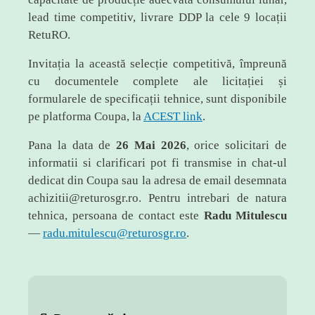
lead time competitiv, livrare DDP la cele 9 locații
RetuRO.
Invitația la această selecție competitivă, împreună
cu documentele complete ale licitației și
formularele de specificații tehnice, sunt disponibile
pe platforma Coupa, la
ACEST link
.
Pana la data de
26 Mai 2026
, orice solicitari de
informatii si clarificari pot fi transmise in chat-ul
dedicat din Coupa sau la adresa de email desemnata
achizitii@returosgr.ro. Pentru intrebari de natura
tehnica, persoana de contact este
Radu Mitulescu
—
radu.mitulescu@returosgr.ro
.