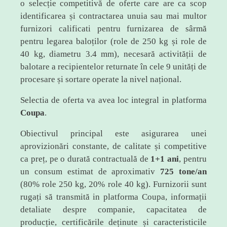
o selecție competitivă de oferte care are ca scop
identificarea și contractarea unuia sau mai multor
furnizori calificati pentru furnizarea de sârmă
pentru legarea baloților (role de 250 kg și role de
40 kg, diametru 3.4 mm), necesară activității de
balotare a recipientelor returnate în cele 9 unități de
procesare și sortare operate la nivel național.
Selectia de oferta va avea loc integral in platforma
Coupa
.
Obiectivul principal este asigurarea unei
aprovizionări constante, de calitate și competitive
ca preț, pe o durată contractuală de
1+1 ani
, pentru
un consum estimat de aproximativ
725 tone/an
(80% role 250 kg, 20% role 40 kg). Furnizorii sunt
rugați să transmită in platforma Coupa, informații
detaliate despre companie, capacitatea de
producție, certificările deținute și caracteristicile