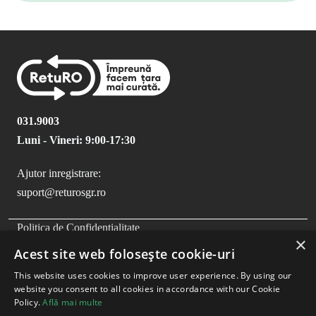
031.9003
Luni - Vineri: 9:00-17:30
Ajutor inregistrare:
suport@returosgr.ro
FOOTER MENU
Politica de Confidentialitate
×
Politica Cookies
Acest site web folosește cookie-uri
Compliance
This website uses cookies to improve user experience. By using our
Termeni si Conditii
website you consent to all cookies in accordance with our Cookie
Policy.
Află mai multe