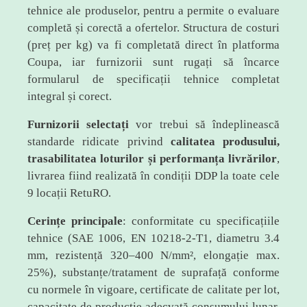
tehnice ale produselor, pentru a permite o evaluare
completă și corectă a ofertelor. Structura de costuri
(preț per kg) va fi completată direct în platforma
Coupa, iar furnizorii sunt rugați să încarce
formularul de specificații tehnice completat
integral și corect.
Furnizorii selectați
vor trebui să îndeplinească
standarde ridicate privind
calitatea produsului,
trasabilitatea loturilor și performanța livrărilor
,
livrarea fiind realizată în condiții DDP la toate cele
9 locații RetuRO.
Cerințe principale
: conformitate cu specificațiile
tehnice (SAE 1006, EN 10218-2-T1, diametru 3.4
mm, rezistență 320–400 N/mm², elongație max.
25%), substanțe/tratament de suprafață conforme
cu normele în vigoare, certificate de calitate per lot,
capacitate de producție adecvată consumului lunar,