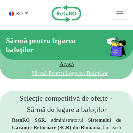
Skip to main content
RO
Sârmă pentru legarea
baloților
Acasă
Sârmă Pentru Legarea Baloților
Selecție competitivă de oferte -
Sârmă de legare a baloților
RetuRO SGR
, administratorul
Sistemului de
Garanție-Returnare (SGR) din România
, lansează