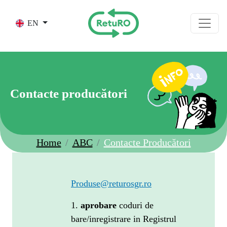
Skip to main content
EN
Contacte producători
Home
ABC
Contacte Producători
Produse@returosgr.ro
1.
aprobare
coduri de
bare/inregistrare in Registrul