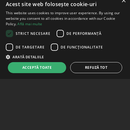
×
Acest site web folosește cookie-uri
This website uses cookies to improve user experience. By using our
website you consent to all cookies in accordance with our Cookie
Policy.
Află mai multe
STRICT NECESARE
DE PERFORMANȚĂ
DE TARGETARE
DE FUNCŢIONALITATE
ARATĂ DETALIILE
ACCEPTĂ TOATE
REFUZĂ TOT
Strict necesare
De performanță
De targetare
De funcţionalitate
Strictly necessary cookies allow core website functionality such as user
login and account management. The website cannot be used properly
031.9003
without strictly necessary cookies.
Luni - Vineri: 9:00-17:30
Furnizor
/