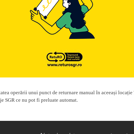
tatea operării unui punct de returnare manual în aceeași locați
je SGR ce nu pot fi preluate automat.
FOOTER ME