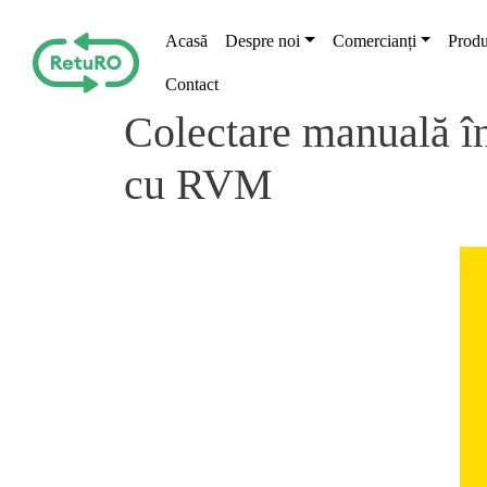
Skip to main content
Main navigation
Acasă
Despre noi
Comercianți
Produ
Contact
Colectare manuală în
cu RVM