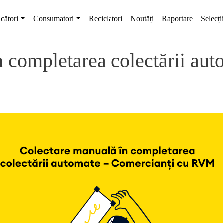
cători
Consumatori
Reciclatori
Noutăți
Raportare
Selecți
 completarea colectării au