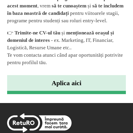
acest moment
, vrem
să te cunoaștem
și
să te includem
în baza noastră de candidați
pentru viitoarele stagii,
programe pentru studenți sau roluri entry-level.
👉
Trimite-ne CV-ul tău
și
menționează orașul și
domeniul de interes
- ex. Marketing, IT, Financiar,
Logistică, Resurse Umane etc..
Te vom contacta atunci când apar oportunități potrivite
pentru profilul tău.
Aplica aici