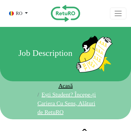
Skip to main content
RO
Job Description
Acasă
Ești Student? Începe-ți
Cariera Cu Sens, Alături
de RetuRO