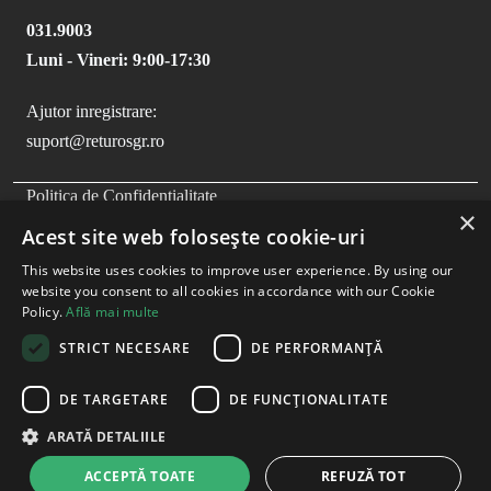
031.9003
Luni - Vineri: 9:00-17:30
Ajutor inregistrare:
suport@returosgr.ro
FOOTER MENU
Politica de Confidentialitate
×
Politica Cookies
Acest site web folosește cookie-uri
Compliance
This website uses cookies to improve user experience. By using our
Termeni si Conditii
website you consent to all cookies in accordance with our Cookie
Policy.
Află mai multe
STRICT NECESARE
DE PERFORMANȚĂ
DE TARGETARE
DE FUNCŢIONALITATE
ARATĂ DETALIILE
ACCEPTĂ TOATE
REFUZĂ TOT
Copyright
2026
- RetuRO